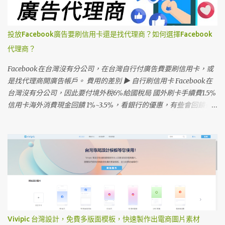
投放Facebook廣告要刷信用卡還是找代理商？如何選擇Facebook
代理商？
Facebook在台灣沒有分公司，在台灣自行付廣告費要刷信用卡，或
是找代理商開廣告帳戶。 費用的差別 ▶ 自行刷信用卡 Facebook在
台灣沒有分公司，因此要付境外稅6%給國稅局 國外刷卡手續費1.5%
信用卡海外消費現金回饋 1%~3.5%，看銀行的優惠，有些會回饋有
上限 ▶ 代理商 代理商開廣告帳戶，要先匯款到代理商的帳戶 費用大
約5%發票+5%服務費 便利性 ▶ 刷信用卡付境外稅 到廣告帳號後台
下載Invoice，自行到國稅局申報，如果不是Facebook直客無法抵扣
進項 5% 營業稅。 Facebook直客 連續三個月，每月廣告投放1萬美
金以上，申請直客Facebook通過審核(現在越來越難申請)。 ▶ 代理
商服務省麻煩 代理商開立發票，方便公司報帳 優缺點 信用卡 帳戶權
限都在自己身上 投放金額大會比較省 有些會計事務所 有服務境外稅
申報的部份 代理商 帳戶權限在代理商，好處是被封鎖可以換一家 花
錢省麻煩 投放的廣告在代理商廣告帳戶裡，搬家廣告會重新優化 如
Vivipic 台灣設計，免費多版面模板，快速製作出電商圖片素材