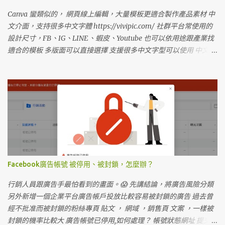
何選擇Facebook代理商 選擇老牌大公司比較保險 近年來有些新的行
銷公司也成為代理商，服務費低價搶市，但也要注意公司是不是能
Canva 蠻類似的， 網頁線上編輯，大量模板更適合製作產品素材 中
撐的久 廣告帳號金額透明 可以查廣告帳號所剩金額 代理商的廣告帳
文介面，支持很多中文字體 https://vivipic.com/ 社群平台常使用的
戶，可以分享權限到自己的企業平台
設計尺寸，FB、IG、LINE、蝦皮、Youtube 也可以依用途跟產業找
適合的模板 多版面可以直接選擇 支援很多中文字型可以使用 中文教
學，輕鬆就可以上手
Facebook廣告帳號 被停用、被封鎖，怎麼辦？
行銷人員跟廣告手最怕看到的畫面。😱 先講結論，將廣告風險分類
另外新增一個企業平台廣告帳戶投放比較容易被封鎖的廣告 過去曾
經不批准而被封鎖的粉絲專頁 貼文 ， 網域 ，銷售頁 文案 ，一樣被
封鎖的機率比較大 廣告帳號已停用,如何處理？ 帳號狀態網址 提交申