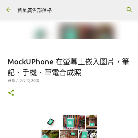
跳到主要內容
首呈廣告部落格
Vivipic 台灣設計，免費多版面模
MockUPhone 在螢幕上嵌入圖片，筆
板，快速製作出電商圖片素材
記、手機、筆電合成照
日期：
1月 11, 2022
素材設計
日期：
9月 19, 2021
0