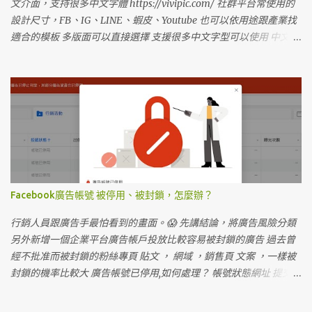
撐的久 廣告帳號金額透明 可以查廣告帳號所剩金額 代理商的廣告帳
文介面，支持很多中文字體 https://vivipic.com/ 社群平台常使用的
戶，可以分享權限到自己的企業平台
設計尺寸，FB、IG、LINE、蝦皮、Youtube 也可以依用途跟產業找
適合的模板 多版面可以直接選擇 支援很多中文字型可以使用 中文教
學，輕鬆就可以上手
Facebook廣告帳號 被停用、被封鎖，怎麼辦？
行銷人員跟廣告手最怕看到的畫面。😱 先講結論，將廣告風險分類
另外新增一個企業平台廣告帳戶投放比較容易被封鎖的廣告 過去曾
經不批准而被封鎖的粉絲專頁 貼文 ， 網域 ，銷售頁 文案 ，一樣被
封鎖的機率比較大 廣告帳號已停用,如何處理？ 帳號狀態網址 提交申
訴 https://business.facebook.com/accountquality/?
landing_page=overview