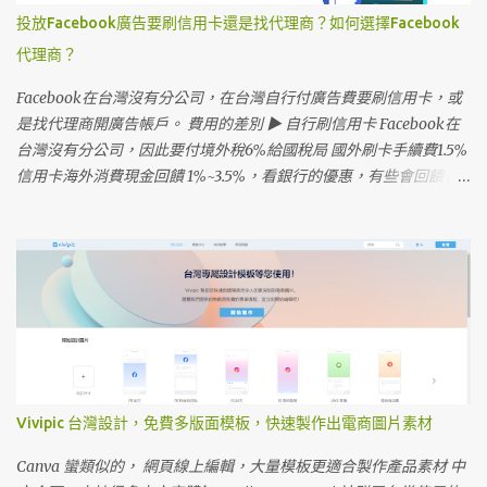
投放Facebook廣告要刷信用卡還是找代理商？如何選擇Facebook
代理商？
Facebook在台灣沒有分公司，在台灣自行付廣告費要刷信用卡，或
是找代理商開廣告帳戶。 費用的差別 ▶ 自行刷信用卡 Facebook在
台灣沒有分公司，因此要付境外稅6%給國稅局 國外刷卡手續費1.5%
信用卡海外消費現金回饋 1%~3.5%，看銀行的優惠，有些會回饋有
上限 ▶ 代理商 代理商開廣告帳戶，要先匯款到代理商的帳戶 費用大
約5%發票+5%服務費 便利性 ▶ 刷信用卡付境外稅 到廣告帳號後台
下載Invoice，自行到國稅局申報，如果不是Facebook直客無法抵扣
進項 5% 營業稅。 Facebook直客 連續三個月，每月廣告投放1萬美
金以上，申請直客Facebook通過審核(現在越來越難申請)。 ▶ 代理
商服務省麻煩 代理商開立發票，方便公司報帳 優缺點 信用卡 帳戶權
限都在自己身上 投放金額大會比較省 有些會計事務所 有服務境外稅
申報的部份 代理商 帳戶權限在代理商，好處是被封鎖可以換一家 花
錢省麻煩 投放的廣告在代理商廣告帳戶裡，搬家廣告會重新優化 如
Vivipic 台灣設計，免費多版面模板，快速製作出電商圖片素材
何選擇Facebook代理商 選擇老牌大公司比較保險 近年來有些新的行
銷公司也成為代理商，服務費低價搶市，但也要注意公司是不是能
Canva 蠻類似的， 網頁線上編輯，大量模板更適合製作產品素材 中